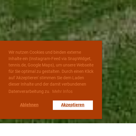
Wir nutzen Cookies und binden externe
Inhalte ein (Instagram-Feed via SnapWidget,
tennis.de, Google Maps), um unsere Webseite
für Sie optimal zu gestalten. Durch einen Klick
auf 'Akzeptieren' stimmen Sie dem Laden
dieser Inhalte und der damit verbundenen
Datenverarbeitung zu.
Mehr Infos
Ablehnen
Akzeptieren